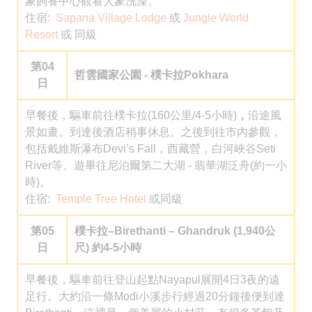
象飼養中心觀看大象洗澡。
住宿:
Sapana Village Lodge
或
Jungle World
Resort
或 同級
第04
哲雲國家公園 - 樸卡拉Pokhara
日
早餐後，驅車前往樸卡拉(160公里/4-5小時)
，
沿途風
景如畫。到達後酒店稍事休息。之後到往市內參觀，
包括戴維斯瀑布Devi’s Fall，西藏營，白河峽谷Seti
River等。遊畢往尼泊爾第二大湖 - 翡華湖泛舟(約一小
時)。
住宿:
Temple Tree Hotel
或同級
第05
樸卡拉–Birethanti – Ghandruk (1,940公
日
尺) 約4-5小時
早餐後，驅車前往登山起點Nayapul展開4日3夜的遠
足行。大約沿一條Modi小溪步行經過20分鐘後便到達