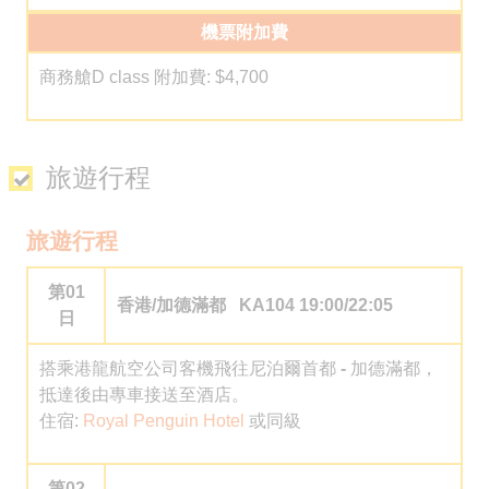
機票附加費
商務艙D class 附加費: $4,700
旅遊行程
旅遊行程
第01
香港/加德滿都
KA104 19:00/22:05
日
搭乘港龍航空公司客機飛往尼泊爾首都
-
加德滿都，
抵達後由專車接送至酒店。
住宿:
Royal Penguin Hotel
或同級
第02