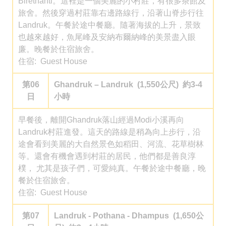
Birethanti。這裡是一個美麗的小村莊，有很多茶館及
旅舍。然後穿過村莊靠右邊路線行，沿著山
脊步行往
Landruk
。午餐於途中餐廳。隨著海拔的上升，景致
也越來越好，魚尾峰及安納布爾納峰的美景盡入眼
廉。晚餐於住宿旅舍。
住宿: Guest House
第06
Ghandruk – Landruk (1,550公尺) 約3-4
日
小時
早餐後，離開Ghandruk落山經過Modi小溪再向
Landruk村莊進發。這天的路線是稍為向上步行，沿
途會看到美麗的大自然景色如
稻田
、河流、花草樹林
等。還會有機會遇到村莊的居民，他們都是善良淳
樸， 尤其是孩子們，可愛純真。午餐於途中餐廳，晚
餐於住宿旅舍。
住宿: Guest House
第07
Landruk -
Pothana - Dhampus (1,650
公