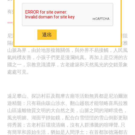
-
有效日期至2025年12月1日
精選套票
馬爾代夫專門店
***
以下為參考價，如需最新報價，歡迎聯絡我們
***
海外婚禮及攝影
尼泊爾是一個與大自然景色融為一體、與繁囂社會絕對阻
主題 / 深度遊
隔的國家。位處中國和印度之間，北面跟西藏以喜瑪拉雅
山脈為界，由於地形複雜關係，與外界不易接觸，人民風
A+酒店套票
氣純樸友善，小孩子們更是漫瀾純真。再加上是亞洲的古
潛水旅遊及課程
國之一，宗教意識濃厚，古老建築和天然風光的交錯景象
處處可見。
-
關於我們
關於 Sun N Sea Holidays
遠足攀山、探訪村莊及觀摩古廟等活動無異都是尼泊爾旅
團隊介紹
遊精髓：只有藉由跋山涉水、翻山越嶺才能領略喜馬拉雅
人才招聘
山區遠離物質文明的大自然之美，山脈之間的湖畔境色，
風光明媚、湖面平靜如鏡，配合白雪愷愷的雪山倒影更顯
網誌
得秀麗；古老村莊環境清幽，沒有人群沸騰的喧嘩聲, 只
媒體報導
有簡單和原始生活，猶如是人間淨土；在首都加德滿都古