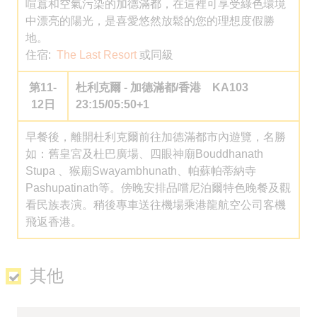
喧囂和空氣污染的加德滿都，在這裡可享受綠色環境
中漂亮的陽光，是喜愛悠然放鬆的您的理想度假勝
地。
住宿:
The Last Resort
或同級
第11-
杜利克爾 - 加德滿都/香港 KA103
12日
23:15/05:50+1
早餐後，離開杜利克爾前往加德滿都市內遊覽，名勝
如：舊皇宮及杜巴廣場、四眼神廟Bouddhanath
Stupa 、猴廟Swayambhunath、帕蘇帕蒂納寺
Pashupatinath等。傍晚安排品嚐尼泊爾特色晚餐及觀
看民族表演。稍後專車送往機場乘港龍航空公司客機
飛返香港。
其他