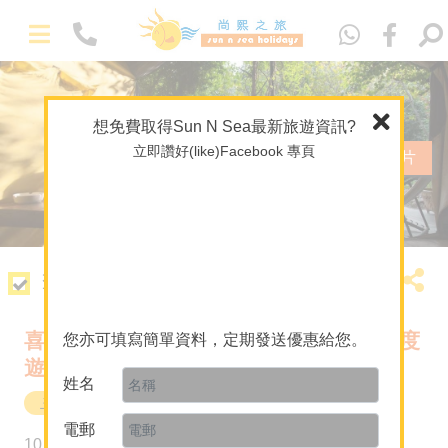
Eng
想免費取得Sun N Sea最新旅遊資訊?
立即讚好(like)Facebook 專頁
查看相片
套票簡介
喜馬拉雅山下神秘古國 尼泊爾4晚文化深度
您亦可填寫簡單資料，定期發送優惠給您。
遊
姓名
主題 / 深度遊
尼泊爾
電郵
HK$17,290
10 晚
起