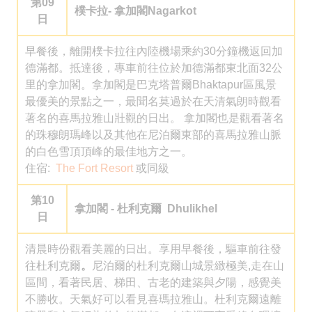
第09
樸卡拉- 拿加閣Nagarkot
日
早餐後，離開樸卡拉往內陸機場乘約30分鐘機返回加
德滿都。抵達後，專車前往位於加德滿都東北面32公
里的拿加閣。拿加閣是巴克塔普爾Bhaktapur區風景
最優美的景點之一，最聞名莫過於在天清氣朗時觀看
著名的喜馬拉雅山壯觀的日出。 拿加閣也是觀看著名
的珠穆朗瑪峰以及其他在尼泊爾東部的喜馬拉雅山脈
的白色雪頂頂峰的最佳地方之一。
住宿:
The Fort Resort
或同級
第10
拿加閣 -
杜利克爾
Dhulikhel
日
清晨時份觀看美麗的日出。享用早餐後，驅車前往發
往杜利克爾
。
尼泊爾的杜利克爾山城景緻極美,走在山
區間，看著民居、梯田、古老的建築與夕陽，感覺美
不勝收。天氣好可以看見喜瑪拉雅山。杜利克爾遠離