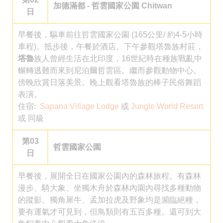
加德滿都 - 哲雲國家公園 Chitwan
日
早餐後，驅車前往哲雲國家公園 (165公里/ 約4-5小時
車程)。抵步後，午餐於酒店。下午參觀塔魯族村莊，
塔魯
族人曾經生活在北印度，16世紀時在種族戰亂中
輾轉逃難而來到尼泊爾哲雲區。繼而參觀動物中心。
傍晚欣賞日落美景。晚上觀看塔魯族的棒子民俗舞蹈
表演。
住宿:
Sapana Village Lodge
或
Jungle World Resort
或 同級
第03
哲雲國家公園
日
早餐後，展開全日在國家公園內的森林旅程。有森林
漫步、騎大象、坐獨木舟於森林內園內尋找多種動物
的蹤影。獨角犀牛、孟加拉虎及野象均是瀕臨絕種，
要有運氣才可見到，但鳥類則有五百多種。還可到大