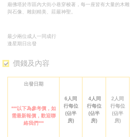
廟佛塔於市區內大街小巷穿梭著，每一座皆有大量的木雕
聯絡我們
與石像、雕刻精美、莊嚴神聖。
免費取得 Sun N Sea 最新資訊
2926 1668(旺角)
最少兩位成人一同成行
逢星期日出發
價錢及內容
出發日期
6人同
4人同
2人同
行每位
行每位
行每位
***
以下為參考價，如
(佔半
(佔半
(佔半
需最新報價，歡迎聯
房)
房)
房)
絡我們
***