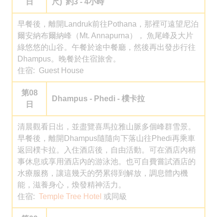
日
尺) 約3 - 4小時
早餐後，離開Landruk前往Pothana，那裡可遠望尼泊
爾安納布爾納峰（Mt. Annapurna）， 魚尾峰及大片
綠悠悠的山谷。午餐於途中餐廳，然後再出發步行往
Dhampus。晚餐於住宿旅舍。
住宿: Guest House
第08
Dhampus - Phedi - 樸卡拉
日
清晨觀看日出，並盡覽喜馬拉雅山脈多個峰群雪景。
早餐後，離開Dhampus隨隨向下落山往Phedi再乘車
返回樸卡拉。入住酒店後，自由活動。可在酒店內稍
事休息或享用酒店內的游泳池。也可自費嘗試酒店的
水療服務，讓這幾天的勞累得到解放，調息體內機
能，滋養身心，煥發精神活力。
住宿:
Temple Tree Hotel
或同級