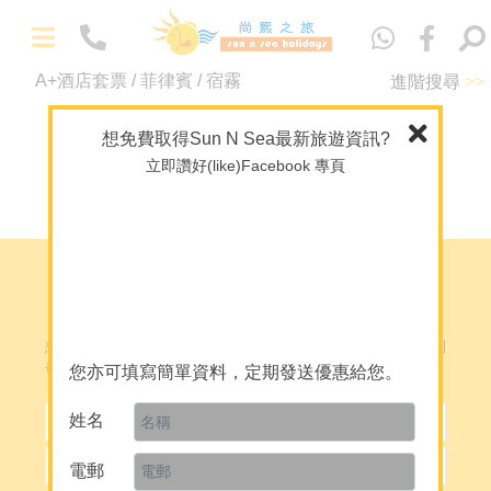
Eng
-
A+酒店套票 / 菲律賓 / 宿霧
進階搜尋
>>
精選套票
暫時沒有提供資料
馬爾代夫專門店
想免費取得Sun N Sea最新旅遊資訊?
海外婚禮及攝影
立即讚好(like)Facebook 專頁
回頁首
主題 / 深度遊
A+酒店套票
潛水旅遊及課程
免費取得最新旅遊資訊
-
關於我們
想定期收到我們的資訊？請填寫簡單個人資料，我們會定期
關於 Sun N Sea Holidays
發送電郵給你。
您亦可填寫簡單資料，定期發送優惠給您。
團隊介紹
姓名
人才招聘
電郵
網誌