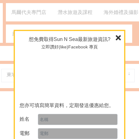
馬爾代夫專門店
潛水旅遊及課程
海外婚禮及攝影
網誌
媒體報導
2926 1668
(旺角)
想免費取得Sun N Sea最新旅遊資訊?
立即讚好(like)Facebook 專頁
柬埔寨
Song Saa Island
您亦可填寫簡單資料，定期發送優惠給您。
姓名
電郵