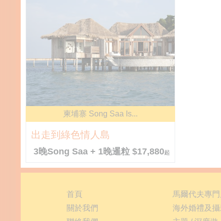
柬埔寨 Song Saa Is...
出走到綠色情人島
3晚Song Saa + 1晚暹粒 $17,880
起
首頁
馬爾代夫專門
關於我們
海外婚禮及攝