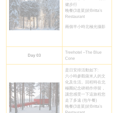
健步行
晚餐(
3道菜
)於
Britta's
Restaurant
兩個半小時北
極光攝影
Treehotel –The Blue
Day 03
Cone
是日安排活動如下:
六小時參觀薩米人的文
化及生活。回程時在北
極圈紀念碑稍作停留，
讓您感受一下這旅程您
走了多遠 (包午餐)
晚餐(
3道菜
)於
Britta's
Restaurant
。