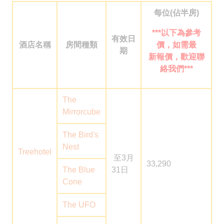
每位(佔半房)
2926 1668(旺角)
***
以下為參考
有效日
酒店名稱
房間種類
價，如需最
期
新報價，歡迎聯
絡我們***
The
Mirrorcube
The Bird's
Nest
Treehotel
至3月
33,290
The Blue
31日
Cone
The UFO