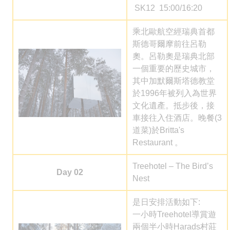
SK12 15:00/16:20
乘北歐航空經瑞典首都
斯德哥爾摩前往呂勒
奧。呂勒奧是瑞典北部
一個重要的歷史城市，
其中加默爾斯塔德教堂
於1996年被列入為世界
文化遺產。抵步後，接
車接往入住酒店。晚餐(3
道菜)於Britta's
Restaurant 。
Treehotel – The Bird’s
Day 02
Nest
是日安排活動如下:
一小時Treehotel導賞遊
兩個半小時
Harads
村莊