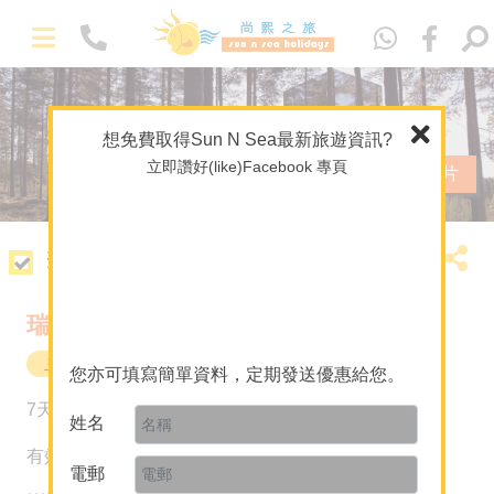
Eng
想免費取得Sun N Sea最新旅遊資訊?
立即讚好(like)Facebook 專頁
查看相片
套票簡介
瑞典自由行 特色樹屋酒店 Tree Hotel
主題 / 深度遊
瑞典
您亦可填寫簡單資料，定期發送優惠給您。
HK$33,290
7天5晚
起
姓名
-
精選套票
有效日期至2025年12月1日
電郵
馬爾代夫專門店