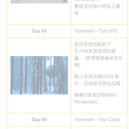
餐後安排兩小時私人桑
拿
Day 04
Treehotel – The UFO
是日安排活動如下:
五小時享受滑雪的樂
趣。 (有專業教練及包午
餐)
晚上安排
比薩Pizza
製
作，完成後可
親自品嚐
晚餐(
3道菜
)於
Britta's
Restaurant
。
Day 05
Treehotel – The Cabin