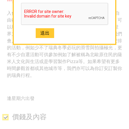
***以下為參考價，如需最新報價，歡迎聯絡我們***
海外婚禮及攝影
入住設計獨一無二的樹屋酒店! 來到瑞典旅遊，冬季是自
主題 / 深度遊
由行首選季節。首先會從首都出發至歷史名城呂勒奧，可
A+酒店套票
以順道參觀加默爾斯塔德教堂，她於1996年被列入為世
潛水旅遊及課程
界文化遺產。而抵步後我們會在樹屋酒店Check-In，我們
會入住數種不同主題的樹屋。並享受酒店精心為我們安排
-
的活動，例如少不了瑞典冬季必玩的滑雪與拍攝極光，更
關於我們
有不少自選活動可供參加例如了解被稱為北歐原住民的薩
關於 Sun N Sea Holidays
米人文化與生活或是學習製作Pizza等。如果希望有更多
團隊介紹
時間參觀首都或其他城市等，我們亦可以為你訂安訂製你
的瑞典行程。
人才招聘
網誌
逢星期六出發
媒體報導
聯絡我們
價錢及內容
免費取得 Sun N Sea 最新資訊