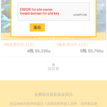
網誌
媒體報導
聯絡我們
免費取得 Sun N Sea 最新資訊
帛琉直航套票
帛琉直航套票
2926 1668(旺角)
4晚套票(9月-12月）
5晚套票(9月-12月)
4晚 $5,190
5晚 $5,790
起
起
回頁首
免費取得最新旅遊資訊
想定期收到我們的資訊？請填寫簡單個人資料，我們會定期