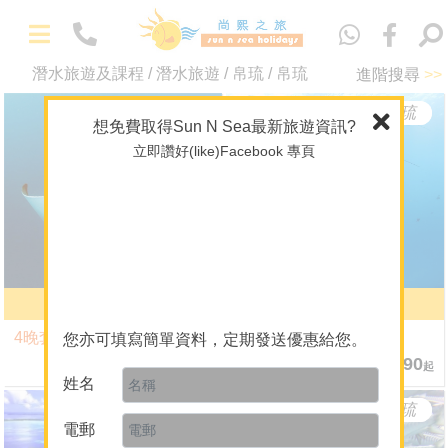
Eng
潛水旅遊及課程 / 潛水旅遊 / 帛琉 / 帛琉
進階搜尋
>>
-
精選套票
帛琉
帛琉
想免費取得Sun N Sea最新旅遊資訊?
馬爾代夫專門店
立即讚好(like)Facebook 專頁
海外婚禮及攝影
主題 / 深度遊
A+酒店套票
潛水旅遊及課程
帛琉直航套票
帛琉直航套票
-
關於我們
4晚套票(7月-8月)
5晚套票(7月-8月)
您亦可填寫簡單資料，定期發送優惠給您。
關於 Sun N Sea Holidays
4晚 $7,490
5晚 $7,990
起
起
團隊介紹
姓名
帛琉
帛琉
人才招聘
電郵